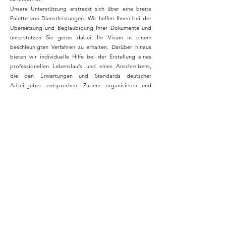
Unsere Unterstützung erstreckt sich über eine breite
Palette von Dienstleistungen. Wir helfen Ihnen bei der
Übersetzung und Beglaubigung Ihrer Dokumente und
unterstützen Sie gerne dabei, Ihr Visum in einem
beschleunigten Verfahren zu erhalten. Darüber hinaus
bieten wir individuelle Hilfe bei der Erstellung eines
professionellen Lebenslaufs und eines Anschreibens,
die den Erwartungen und Standards deutscher
Arbeitgeber entsprechen. Zudem organisieren und
koordinieren wir aktiv Vorstellungsgespräche zwischen
Ihnen und potenziellen Arbeitgebern, die
Ausbildungsplätze anbieten. Da klare Kommunikation
im Bewerbungsprozess von großer Bedeutung ist,
stellen wir Ihnen auch einen professionellen
Dolmetscher für Ihr Vorstellungsgespräch zur
Verfügung. Sobald Sie eine Zusage für einen
Ausbildungsplatz erhalten haben, erstellen wir einen
zweisprachigen Ausbildungsvertrag, damit Sie alle
Vertragsdetails verstehen.
Nach Ihrer Ankunft in Deutschland, um Ihre Ausbildung
zu beginnen, sind wir in den ersten Tagen an Ihrer Seite,
um Ihnen einen reibungslosen Start zu ermöglichen.
Auch danach stehen wir selbstverständlich jederzeit für